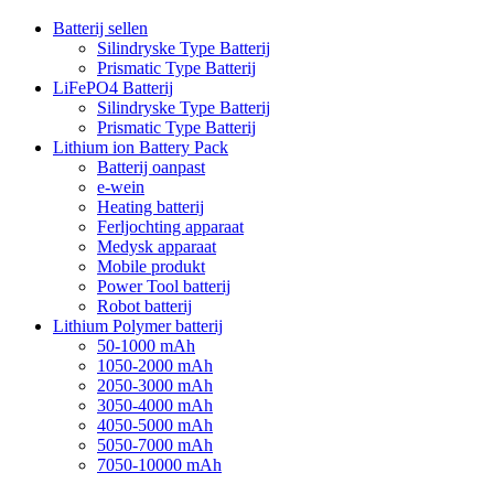
Batterij sellen
Silindryske Type Batterij
Prismatic Type Batterij
LiFePO4 Batterij
Silindryske Type Batterij
Prismatic Type Batterij
Lithium ion Battery Pack
Batterij oanpast
e-wein
Heating batterij
Ferljochting apparaat
Medysk apparaat
Mobile produkt
Power Tool batterij
Robot batterij
Lithium Polymer batterij
50-1000 mAh
1050-2000 mAh
2050-3000 mAh
3050-4000 mAh
4050-5000 mAh
5050-7000 mAh
7050-10000 mAh