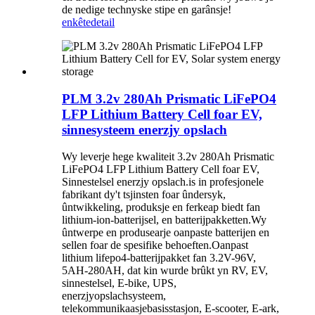
de nedige technyske stipe en garânsje!
enkête
detail
PLM 3.2v 280Ah Prismatic LiFePO4
LFP Lithium Battery Cell foar EV,
sinnesysteem enerzjy opslach
Wy leverje hege kwaliteit 3.2v 280Ah Prismatic
LiFePO4 LFP Lithium Battery Cell foar EV,
Sinnestelsel enerzjy opslach.is in profesjonele
fabrikant dy't tsjinsten foar ûndersyk,
ûntwikkeling, produksje en ferkeap biedt fan
lithium-ion-batterijsel, en batterijpakketten.Wy
ûntwerpe en produsearje oanpaste batterijen en
sellen foar de spesifike behoeften.Oanpast
lithium lifepo4-batterijpakket fan 3.2V-96V,
5AH-280AH, dat kin wurde brûkt yn RV, EV,
sinnestelsel, E-bike, UPS,
enerzjyopslachsysteem,
telekommunikaasjebasisstasjon, E-scooter, E-ark,