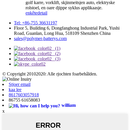
golf karre, vorklift, skjinmeitsjen auto, elektryske
rolstoel, en oare djippe syklus applikaasje.
enkête
detail
Tel: +86-755 36631197
Floor 5, Building 6, Dongfanghong Industrial Park, Yushi
Road, Guanlan, Long Hua, 518109 Shenzhen China
sales@polymer-batterys.com
© Copyright 20102020: Alle rjochten foarbehâlden.
Stjoer email
kaa lee
8617603057918
86755 61658083
william
x