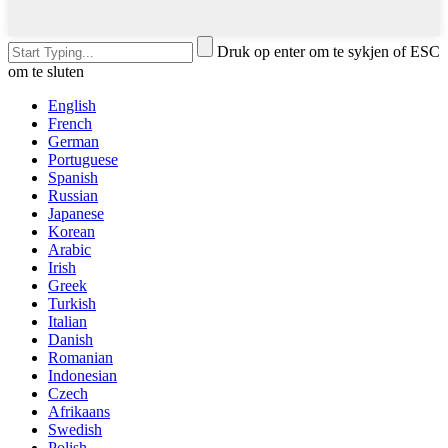
Druk op enter om te sykjen of ESC
om te sluten
English
French
German
Portuguese
Spanish
Russian
Japanese
Korean
Arabic
Irish
Greek
Turkish
Italian
Danish
Romanian
Indonesian
Czech
Afrikaans
Swedish
Polish