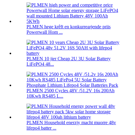
PLMEN hege krêft en konkurrearjende priis
Powerwall Hom ...
PLMEN 10 jier Cheap 2U 3U Solar Battery
LiFePO4 48...
PLMEN 2500 Cycles 48V /51.2V 16s 200Ah
10Kwh RS485 L...
PLMEN Household enerzjy macht muorre 48v
lifepo4 batter ...