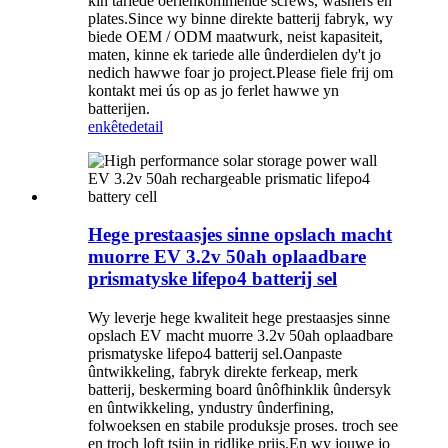
kin tariede oerienkommende screws, washers en
plates.Since wy binne direkte batterij fabryk, wy
biede OEM / ODM maatwurk, neist kapasiteit,
maten, kinne ek tariede alle ûnderdielen dy't jo
nedich hawwe foar jo project.Please fiele frij om
kontakt mei ús op as jo ferlet hawwe yn
batterijen.
enkête
detail
Hege prestaasjes sinne opslach macht
muorre EV 3.2v 50ah oplaadbare
prismatyske lifepo4 batterij sel
Wy leverje hege kwaliteit hege prestaasjes sinne
opslach EV macht muorre 3.2v 50ah oplaadbare
prismatyske lifepo4 batterij sel.Oanpaste
ûntwikkeling, fabryk direkte ferkeap, merk
batterij, beskerming board ûnôfhinklik ûndersyk
en ûntwikkeling, yndustry ûnderfining,
folwoeksen en stabile produksje proses. troch see
en troch loft tsjin in ridlike priis.En wy jouwe jo