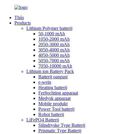
Thús
Products
Lithium Polymer batterij
50-1000 mAh
1050-2000 mAh
2050-3000 mAh
3050-4000 mAh
4050-5000 mAh
5050-7000 mAh
7050-10000 mAh
Lithium ion Battery Pack
Batterij oanpast
e-wein
Heating batterij
Ferljochting apparaat
Medysk apparaat
Mobile produkt
Power Tool batterij
Robot batterij
LiFePO4 Batterij
Silindryske Type Batterij
Prismatic Type Batterij