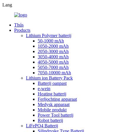
Lang
Thús
Products
Lithium Polymer batterij
50-1000 mAh
1050-2000 mAh
2050-3000 mAh
3050-4000 mAh
4050-5000 mAh
5050-7000 mAh
7050-10000 mAh
Lithium ion Battery Pack
Batterij oanpast
e-wein
Heating batterij
Ferljochting apparaat
Medysk apparaat
Mobile produkt
Power Tool batterij
Robot batterij
LiFePO4 Batterij
Silindryske Type Batterij