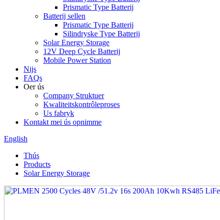
Prismatic Type Batterij
Batterij sellen
Prismatic Type Batterij
Silindryske Type Batterij
Solar Energy Storage
12V Deep Cycle Batterij
Mobile Power Station
Nijs
FAQs
Oer ús
Company Struktuer
Kwaliteitskontrôleproses
Us fabryk
Kontakt mei ús opnimme
English
Thús
Products
Solar Energy Storage