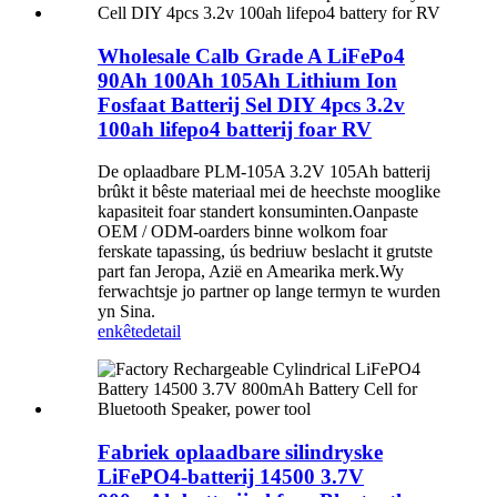
Wholesale Calb Grade A LiFePo4
90Ah 100Ah 105Ah Lithium Ion
Fosfaat Batterij Sel DIY 4pcs 3.2v
100ah lifepo4 batterij foar RV
De oplaadbare PLM-105A 3.2V 105Ah batterij
brûkt it bêste materiaal mei de heechste mooglike
kapasiteit foar standert konsuminten.Oanpaste
OEM / ODM-oarders binne wolkom foar
ferskate tapassing, ús bedriuw beslacht it grutste
part fan Jeropa, Azië en Amearika merk.Wy
ferwachtsje jo partner op lange termyn te wurden
yn Sina.
enkête
detail
Fabriek oplaadbare silindryske
LiFePO4-batterij 14500 3.7V