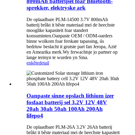
800mAh batterijsel foar Bluetooth-
sprekker, elektryske ark
De oplaadbare PLM-14500 3.7V 800mAh
batterij brûkt it bêste materiaal mei de heechste
mooglike kapasiteit foar standert
konsuminten.Oanpaste OEM / ODM-oarders
binne wolkom foar ferskate tapassing, ús
bedriuw beslacht it grutste part fan Jeropa, Azië
en Amearika merk.Wy ferwachtsje jo partner op
lange termyn te wurden yn Sina.
enkête
detail
Oanpaste sinne opslach lithium izer
fosfaat batterij sel 3.2V 12V 48V
20ah 30ah 50ah 100Ah 200Ah
lifepo4
De oplaadbare PLM-26A 3.2V 26Ah batterij
brûkt it bêste materiaal mei de heechste kapasiteit