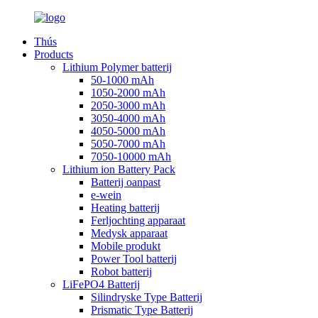
Thús
Products
Lithium Polymer batterij
50-1000 mAh
1050-2000 mAh
2050-3000 mAh
3050-4000 mAh
4050-5000 mAh
5050-7000 mAh
7050-10000 mAh
Lithium ion Battery Pack
Batterij oanpast
e-wein
Heating batterij
Ferljochting apparaat
Medysk apparaat
Mobile produkt
Power Tool batterij
Robot batterij
LiFePO4 Batterij
Silindryske Type Batterij
Prismatic Type Batterij