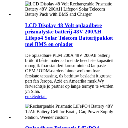
LCD Display 48 Volt oplaadbere
prismatyske batterij 48V 200AH
Lifepo4 Solar Telecom Batterijpakket
mei BMS en oplader
De oplaadbare PLM-200A 48V 200Ah batterij
brûkt it bêste materiaal mei de heechste kapasiteit
mooglik foar standert konsuminten.Oanpaste
OEM / ODM-oarders binne wolkom foar
ferskate tapassing, ús bedriuw beslacht it grutste
part fan Jeropa, Azië en Amearika merk.Wy
ferwachtsje jo partner op lange termyn te wurden
yn Sina.
enkête
detail