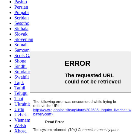
Pashto
Persian
Punjabi
Serbian
Sesotho
Sinhala
Slovak
Slovenian
Somali
Samoan
Scots Gaelic
Shona
Sindhi
Sundanese
Swahili
Tajik
Tamil
Telugu
Thai
Ukrainian
Urdu
Uzbek
Vietnamese
Welsh
Xhosa