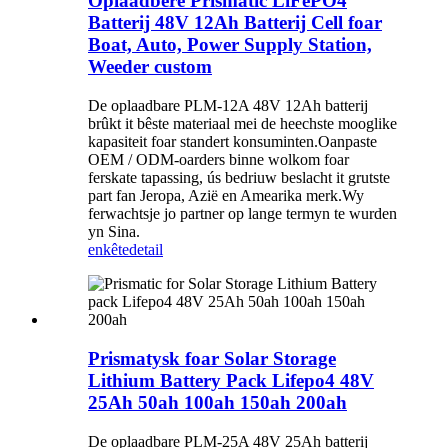
Oplaadbere Prismatic LiFePO4
Batterij 48V 12Ah Batterij Cell foar
Boat, Auto, Power Supply Station,
Weeder custom
De oplaadbare PLM-12A 48V 12Ah batterij
brûkt it bêste materiaal mei de heechste mooglike
kapasiteit foar standert konsuminten.Oanpaste
OEM / ODM-oarders binne wolkom foar
ferskate tapassing, ús bedriuw beslacht it grutste
part fan Jeropa, Azië en Amearika merk.Wy
ferwachtsje jo partner op lange termyn te wurden
yn Sina.
enkête
detail
Prismatysk foar Solar Storage
Lithium Battery Pack Lifepo4 48V
25Ah 50ah 100ah 150ah 200ah
De oplaadbare PLM-25A 48V 25Ah batterij