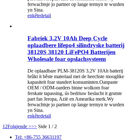
ferwachtsje jo partner op lange termyn te wurden
yn Sina.
enkête
detail
Fabriek 3.2V 10Ah Deep Cycle
oplaadbere lifepo4 silindryske batterij
38120S 38120 LiFePO4 Batterijen
Wholesale foar opslachsysteem
De oplaadbare PLM-38120S 3.2V 10Ah batterij
brûkt it bêste materiaal mei de heechste mooglike
kapasiteit foar standert konsuminten.Oanpaste
OEM / ODM-oarders binne wolkom foar
ferskate tapassing, ús bedriuw beslacht it grutste
part fan Jeropa, Azië en Amearika merk.Wy
ferwachtsje jo partner op lange termyn te wurden
yn Sina.
enkête
detail
1
2
Folgjende >
>>
Side 1 / 2
Tel: +86-755 36631197