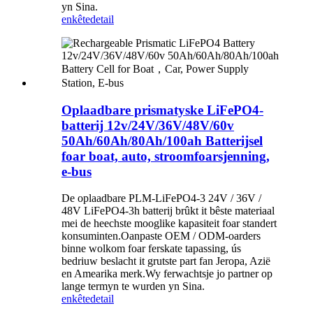
yn Sina.
enkête
detail
Oplaadbare prismatyske LiFePO4-
batterij 12v/24V/36V/48V/60v
50Ah/60Ah/80Ah/100ah Batterijsel
foar boat, auto, stroomfoarsjenning,
e-bus
De oplaadbare PLM-LiFePO4-3 24V / 36V /
48V LiFePO4-3h batterij brûkt it bêste materiaal
mei de heechste mooglike kapasiteit foar standert
konsuminten.Oanpaste OEM / ODM-oarders
binne wolkom foar ferskate tapassing, ús
bedriuw beslacht it grutste part fan Jeropa, Azië
en Amearika merk.Wy ferwachtsje jo partner op
lange termyn te wurden yn Sina.
enkête
detail