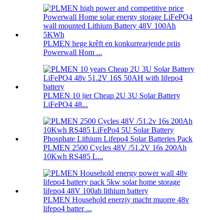
PLMEN hege krêft en konkurrearjende priis
Powerwall Hom ...
PLMEN 10 jier Cheap 2U 3U Solar Battery
LiFePO4 48...
PLMEN 2500 Cycles 48V /51.2V 16s 200Ah
10Kwh RS485 L...
PLMEN Household enerzjy macht muorre 48v
lifepo4 batter ...