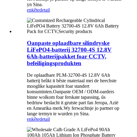
yn Sina.
enkête
detail
Oanpaste oplaadbare silindryske
LiFePO4-batterij 32700-4S 12.8V
6Ah-batterijpakket foar CCTV,
befeiligingsprodukten
De oplaadbare PLM-32700-4S 12.8V 6Ah
batterij brûkt it bêste materiaal mei de heechste
mooglike kapasiteit foar standert
konsuminten.Oanpaste OEM / ODM-oarders
binne wolkom foar ferskate tapassing, ús
bedriuw beslacht it grutste part fan Jeropa, Azië
en Amearika merk.Wy ferwachtsje jo partner op
lange termyn te wurden yn Sina.
enkête
detail