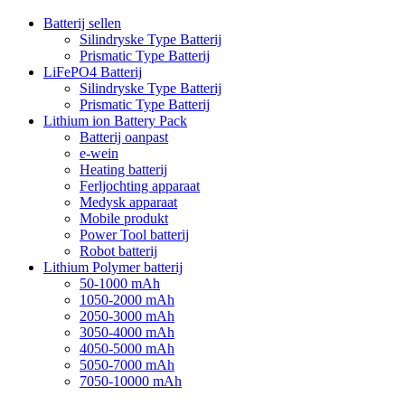
Batterij sellen
Silindryske Type Batterij
Prismatic Type Batterij
LiFePO4 Batterij
Silindryske Type Batterij
Prismatic Type Batterij
Lithium ion Battery Pack
Batterij oanpast
e-wein
Heating batterij
Ferljochting apparaat
Medysk apparaat
Mobile produkt
Power Tool batterij
Robot batterij
Lithium Polymer batterij
50-1000 mAh
1050-2000 mAh
2050-3000 mAh
3050-4000 mAh
4050-5000 mAh
5050-7000 mAh
7050-10000 mAh