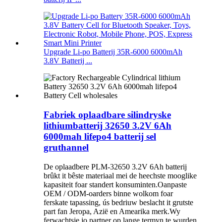
Upgrade Li-po Batterij 35R-6000 6000mAh
3.8V Batterij ...
Fabriek oplaadbare silindryske
lithiumbatterij 32650 3.2V 6Ah
6000mah lifepo4 batterij sel
gruthannel
De oplaadbere PLM-32650 3.2V 6Ah batterij
brûkt it bêste materiaal mei de heechste mooglike
kapasiteit foar standert konsuminten.Oanpaste
OEM / ODM-oarders binne wolkom foar
ferskate tapassing, ús bedriuw beslacht it grutste
part fan Jeropa, Azië en Amearika merk.Wy
ferwachtsje jo partner op lange termyn te wurden