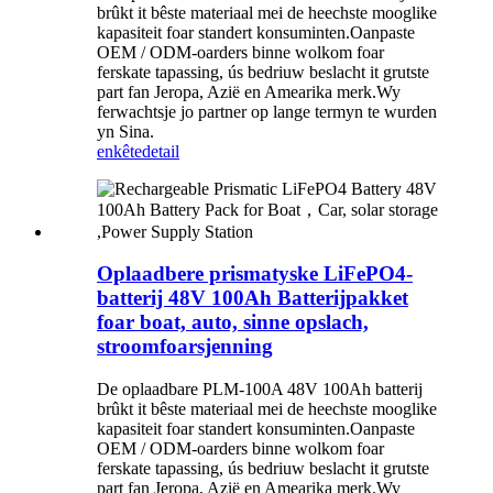
brûkt it bêste materiaal mei de heechste mooglike
kapasiteit foar standert konsuminten.Oanpaste
OEM / ODM-oarders binne wolkom foar
ferskate tapassing, ús bedriuw beslacht it grutste
part fan Jeropa, Azië en Amearika merk.Wy
ferwachtsje jo partner op lange termyn te wurden
yn Sina.
enkête
detail
Oplaadbere prismatyske LiFePO4-
batterij 48V 100Ah Batterijpakket
foar boat, auto, sinne opslach,
stroomfoarsjenning
De oplaadbare PLM-100A 48V 100Ah batterij
brûkt it bêste materiaal mei de heechste mooglike
kapasiteit foar standert konsuminten.Oanpaste
OEM / ODM-oarders binne wolkom foar
ferskate tapassing, ús bedriuw beslacht it grutste
part fan Jeropa, Azië en Amearika merk.Wy