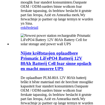
mooglik foar standert konsuminten.Oanpaste
OEM / ODM-oarders binne wolkom foar
ferskate tapassing, ús bedriuw beslacht it grutste
part fan Jeropa, Azië en Amearika merk.Wy
ferwachtsje jo partner op lange termyn te wurden
yn Sina.
enkête
detail
Nijste krêftstasjon oplaadbere
Prismatic LiFePO4 Batterij 12V
80Ah Batterij Cell foar sinne opslach
en macht muorre UPS
De oplaadbare PLM-80A 12V 80Ah batterij
brûkt it bêste materiaal mei de heechste mooglike
kapasiteit foar standert konsuminten.Oanpaste
OEM / ODM-oarders binne wolkom foar
ferskate tapassing, ús bedriuw beslacht it grutste
part fan Jeropa, Azië en Amearika merk.Wy
ferwachtsje jo partner op lange termyn te wurden