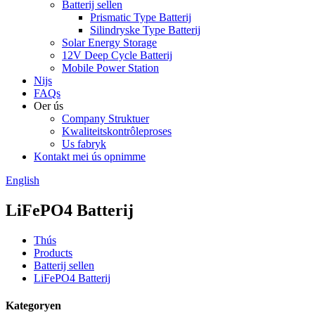
Batterij sellen
Prismatic Type Batterij
Silindryske Type Batterij
Solar Energy Storage
12V Deep Cycle Batterij
Mobile Power Station
Nijs
FAQs
Oer ús
Company Struktuer
Kwaliteitskontrôleproses
Us fabryk
Kontakt mei ús opnimme
English
LiFePO4 Batterij
Thús
Products
Batterij sellen
LiFePO4 Batterij
Kategoryen