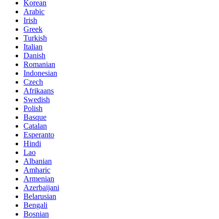
Korean
Arabic
Irish
Greek
Turkish
Italian
Danish
Romanian
Indonesian
Czech
Afrikaans
Swedish
Polish
Basque
Catalan
Esperanto
Hindi
Lao
Albanian
Amharic
Armenian
Azerbaijani
Belarusian
Bengali
Bosnian