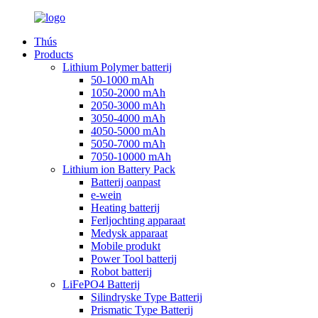
Thús
Products
Lithium Polymer batterij
50-1000 mAh
1050-2000 mAh
2050-3000 mAh
3050-4000 mAh
4050-5000 mAh
5050-7000 mAh
7050-10000 mAh
Lithium ion Battery Pack
Batterij oanpast
e-wein
Heating batterij
Ferljochting apparaat
Medysk apparaat
Mobile produkt
Power Tool batterij
Robot batterij
LiFePO4 Batterij
Silindryske Type Batterij
Prismatic Type Batterij