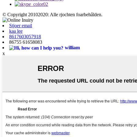
© Copyright 20102020: Alle rjochten foarbehâlden.
Stjoer email
kaa lee
8617603057918
86755 61658083
william
x