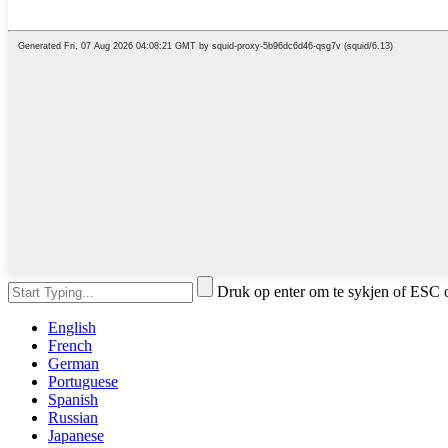
Druk op enter om te sykjen of ESC o
English
French
German
Portuguese
Spanish
Russian
Japanese