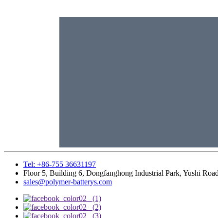
Tel: +86-755 36631197
Floor 5, Building 6, Dongfanghong Industrial Park, Yushi R
sales@polymer-batterys.com