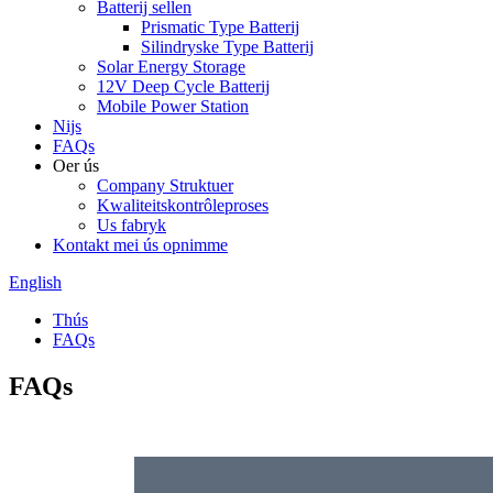
Batterij sellen
Prismatic Type Batterij
Silindryske Type Batterij
Solar Energy Storage
12V Deep Cycle Batterij
Mobile Power Station
Nijs
FAQs
Oer ús
Company Struktuer
Kwaliteitskontrôleproses
Us fabryk
Kontakt mei ús opnimme
English
Thús
FAQs
FAQs