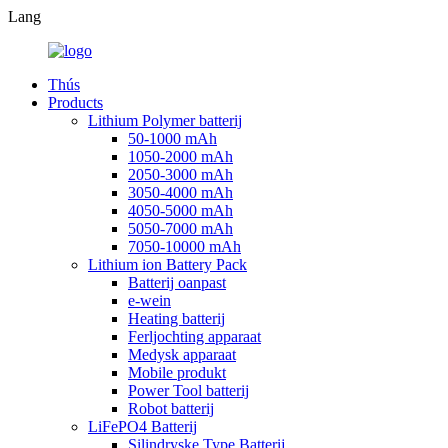
Lang
Thús
Products
Lithium Polymer batterij
50-1000 mAh
1050-2000 mAh
2050-3000 mAh
3050-4000 mAh
4050-5000 mAh
5050-7000 mAh
7050-10000 mAh
Lithium ion Battery Pack
Batterij oanpast
e-wein
Heating batterij
Ferljochting apparaat
Medysk apparaat
Mobile produkt
Power Tool batterij
Robot batterij
LiFePO4 Batterij
Silindryske Type Batterij