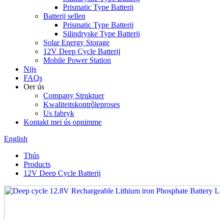
Prismatic Type Batterij
Batterij sellen
Prismatic Type Batterij
Silindryske Type Batterij
Solar Energy Storage
12V Deep Cycle Batterij
Mobile Power Station
Nijs
FAQs
Oer ús
Company Struktuer
Kwaliteitskontrôleproses
Us fabryk
Kontakt mei ús opnimme
English
Thús
Products
12V Deep Cycle Batterij