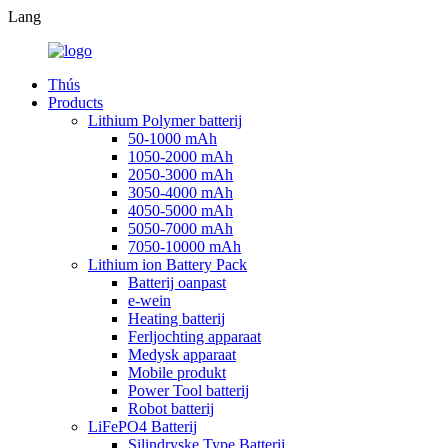
Lang
Thús
Products
Lithium Polymer batterij
50-1000 mAh
1050-2000 mAh
2050-3000 mAh
3050-4000 mAh
4050-5000 mAh
5050-7000 mAh
7050-10000 mAh
Lithium ion Battery Pack
Batterij oanpast
e-wein
Heating batterij
Ferljochting apparaat
Medysk apparaat
Mobile produkt
Power Tool batterij
Robot batterij
LiFePO4 Batterij
Silindryske Type Batterij