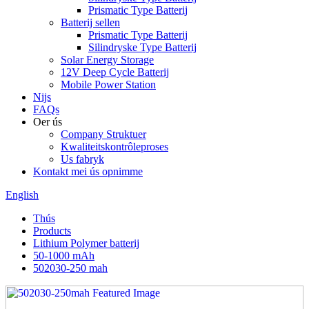
Prismatic Type Batterij
Batterij sellen
Prismatic Type Batterij
Silindryske Type Batterij
Solar Energy Storage
12V Deep Cycle Batterij
Mobile Power Station
Nijs
FAQs
Oer ús
Company Struktuer
Kwaliteitskontrôleproses
Us fabryk
Kontakt mei ús opnimme
English
Thús
Products
Lithium Polymer batterij
50-1000 mAh
502030-250 mah